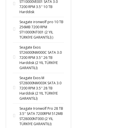
ST10000VE001 SATA 3.0
7200 RPM 3.5'' 10 TB
Harddisk
Seagate ironwolf pro 10 TB
256MB 7200 RPM
ST10000NT001 (2 YIL
TÜRKİYE GARANTİLİ) )
Seagate Exos
ST26000NM000C SATA 3.0
7200 RPM 3.5'' 26 TB
Harddisk (2 YIL TÜRKİYE
GARANTİLİ)
Seagate Exos M
ST28000NM003K SATA 3.0
7200 RPM 3.5'' 28 TB
Harddisk (2 YIL TÜRKİYE
GARANTİLİ)
Seagate Ironwolf Pro 28 TB
3.5'' SATA 7200RPM 512MB
ST28000NT000 (2 YIL
TÜRKİYE GARANTILI)