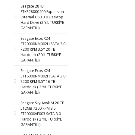
Seagate 28TB
STKP28000400 Expansion
External USB 3.0 Desktop
Hard Drive (2 YIL TÜRKİYE
GARANTİLİ)
Seagate Exos X24
ST20000NM002H SATA 3.0
7200 RPM 3.5'' 20 TB
Harddisk (2 YIL TÜRKİYE
GARANTİLİ)
Seagate Exos X24
ST16000NM002H SATA 3.0
7200 RPM 3.5'' 16 TB
Harddisk ( 2 YIL TÜRKİYE
GARANTİLİ)
Seagate SkyHawk AI 20 TB
512MB 7200 RPM 3.5''
ST20000VE003 SATA 3.0
Harddisk ( 2 YIL TÜRKİYE
GARANTİLİ )