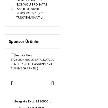
20 TB SEAGATE 3.5
IRONWOLF PRO SATA3
7200RPM 256MB
ST20000NT001 (2 YIL
TÜRKİYE GARANTILI)
Sponsor Ürünler
o ...
Seagate Exos ST26000 ...
Seagate Exos M ST280 ...
Seag