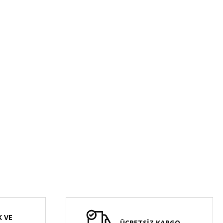
K VE
ÜCRETSİZ KARGO