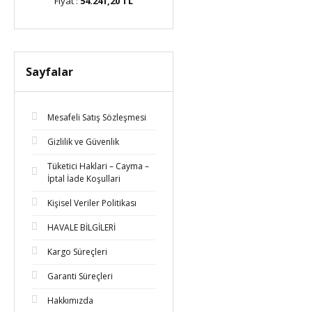
TL
Fiyat :
54.241,20 TL
Fiyat :
55.906,50 TL
Fi
Sayfalar
Mesafeli Satış Sözleşmesi
Gizlilik ve Güvenlik
Tüketici Haklari – Cayma –
İptal İade Koşullari
Kişisel Veriler Politikası
HAVALE BİLGİLERİ
Kargo Süreçleri
Garanti Süreçleri
Hakkımızda