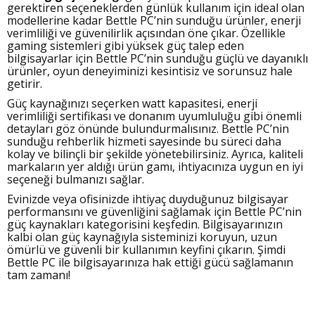
gerektiren seçeneklerden günlük kullanım için ideal olan
modellerine kadar Bettle PC’nin sunduğu ürünler, enerji
verimliliği ve güvenilirlik açısından öne çıkar. Özellikle
gaming sistemleri gibi yüksek güç talep eden
bilgisayarlar için Bettle PC’nin sunduğu güçlü ve dayanıklı
ürünler, oyun deneyiminizi kesintisiz ve sorunsuz hale
getirir.
Güç kaynağınızı seçerken watt kapasitesi, enerji
verimliliği sertifikası ve donanım uyumluluğu gibi önemli
detayları göz önünde bulundurmalısınız. Bettle PC’nin
sunduğu rehberlik hizmeti sayesinde bu süreci daha
kolay ve bilinçli bir şekilde yönetebilirsiniz. Ayrıca, kaliteli
markaların yer aldığı ürün gamı, ihtiyacınıza uygun en iyi
seçeneği bulmanızı sağlar.
Evinizde veya ofisinizde ihtiyaç duyduğunuz bilgisayar
performansını ve güvenliğini sağlamak için Bettle PC’nin
güç kaynakları kategorisini keşfedin. Bilgisayarınızın
kalbi olan güç kaynağıyla sisteminizi koruyun, uzun
ömürlü ve güvenli bir kullanımın keyfini çıkarın. Şimdi
Bettle PC ile bilgisayarınıza hak ettiği gücü sağlamanın
tam zamanı!