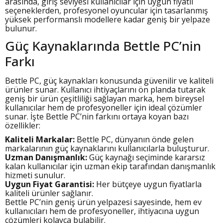
arasında, giriş seviyesi kullanıcılar için uygun fiyatlı
seçeneklerden, profesyonel oyuncular için tasarlanmış
yüksek performanslı modellere kadar geniş bir yelpaze
bulunur.
Güç Kaynaklarında Bettle PC’nin
Farkı
Bettle PC, güç kaynakları konusunda güvenilir ve kaliteli
ürünler sunar. Kullanıcı ihtiyaçlarını ön planda tutarak
geniş bir ürün çeşitliliği sağlayan marka, hem bireysel
kullanıcılar hem de profesyoneller için ideal çözümler
sunar. İşte Bettle PC’nin farkını ortaya koyan bazı
özellikler:
Kaliteli Markalar:
Bettle PC, dünyanın önde gelen
markalarının güç kaynaklarını kullanıcılarla buluşturur.
Uzman Danışmanlık:
Güç kaynağı seçiminde kararsız
kalan kullanıcılar için uzman ekip tarafından danışmanlık
hizmeti sunulur.
Uygun Fiyat Garantisi:
Her bütçeye uygun fiyatlarla
kaliteli ürünler sağlanır.
Bettle PC’nin geniş ürün yelpazesi sayesinde, hem ev
kullanıcıları hem de profesyoneller, ihtiyacına uygun
çözümleri kolayca bulabilir.