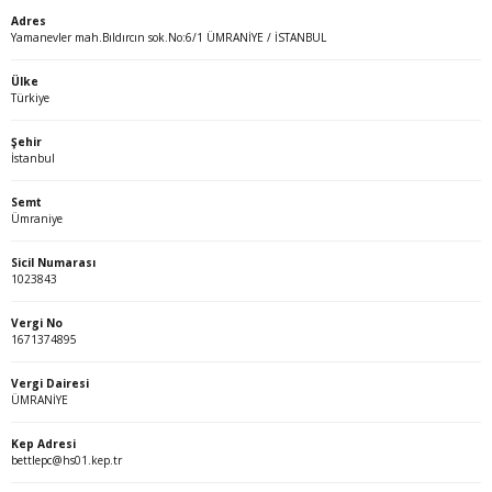
Adres
Yamanevler mah.Bıldırcın sok.No:6/1 ÜMRANİYE / İSTANBUL
Ülke
Türkiye
Şehir
İstanbul
Semt
Ümraniye
Sicil Numarası
1023843
Vergi No
1671374895
Vergi Dairesi
ÜMRANİYE
Kep Adresi
bettlepc@hs01.kep.tr