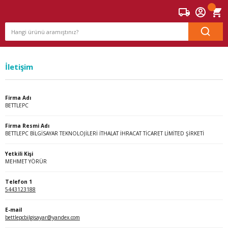
İletişim
Firma Adı
BETTLEPC
Firma Resmi Adı
BETTLEPC BİLGİSAYAR TEKNOLOJİLERİ İTHALAT İHRACAT TİCARET LİMİTED ŞİRKETİ
Yetkili Kişi
MEHMET YÖRÜR
Telefon 1
5443123188
E-mail
bettlepcbilgisayar@yandex.com