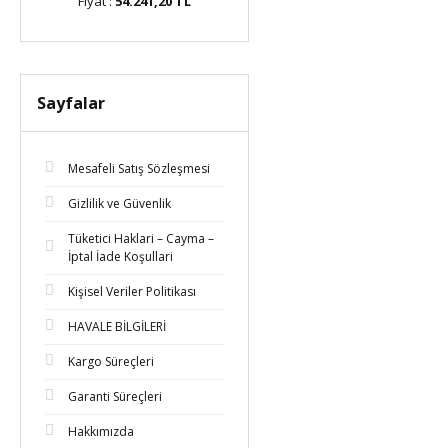
TL
Fiyat :
54.241,20 TL
Fiyat :
55.906,50 TL
Fi
Sayfalar
Mesafeli Satış Sözleşmesi
Gizlilik ve Güvenlik
Tüketici Haklari – Cayma –
İptal İade Koşullari
Kişisel Veriler Politikası
HAVALE BİLGİLERİ
Kargo Süreçleri
Garanti Süreçleri
Hakkımızda