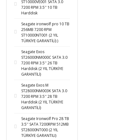
ST10000VE001 SATA 3.0
7200 RPM 3.5'' 10 TB
Harddisk
Seagate ironwolf pro 10 TB
256MB 7200 RPM
ST10000NT001 (2 YIL
TÜRKİYE GARANTİLİ) )
Seagate Exos
ST26000NM000C SATA 3.0
7200 RPM 3.5'' 26 TB
Harddisk (2 YIL TÜRKİYE
GARANTİLİ)
Seagate Exos M
ST28000NM003K SATA 3.0
7200 RPM 3.5'' 28 TB
Harddisk (2 YIL TÜRKİYE
GARANTİLİ)
Seagate Ironwolf Pro 28 TB
3.5'' SATA 7200RPM 512MB
ST28000NT000 (2 YIL
TÜRKİYE GARANTILI)