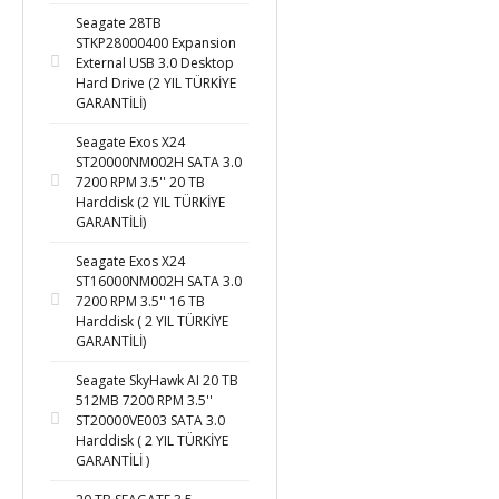
Seagate 28TB
STKP28000400 Expansion
External USB 3.0 Desktop
Hard Drive (2 YIL TÜRKİYE
GARANTİLİ)
Seagate Exos X24
ST20000NM002H SATA 3.0
7200 RPM 3.5'' 20 TB
Harddisk (2 YIL TÜRKİYE
GARANTİLİ)
Seagate Exos X24
ST16000NM002H SATA 3.0
7200 RPM 3.5'' 16 TB
Harddisk ( 2 YIL TÜRKİYE
GARANTİLİ)
Seagate SkyHawk AI 20 TB
512MB 7200 RPM 3.5''
ST20000VE003 SATA 3.0
Harddisk ( 2 YIL TÜRKİYE
GARANTİLİ )