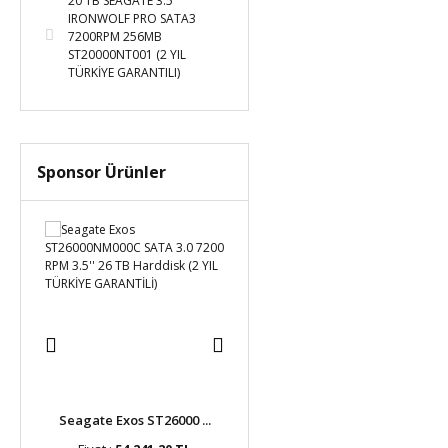
20 TB SEAGATE 3.5
IRONWOLF PRO SATA3
7200RPM 256MB
ST20000NT001 (2 YIL
TÜRKİYE GARANTILI)
Sponsor Ürünler
o ...
Seagate Exos ST26000 ...
Seagate Exos M ST280 ...
Seag