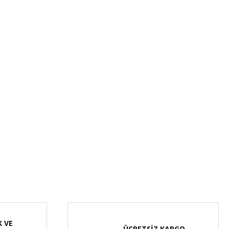
K VE
ÜCRETSİZ KARGO