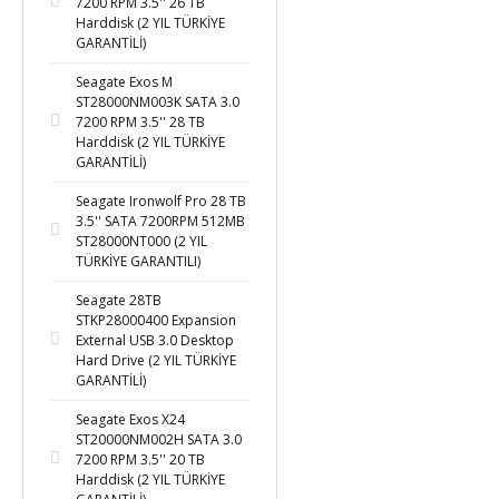
7200 RPM 3.5'' 26 TB
Harddisk (2 YIL TÜRKİYE
GARANTİLİ)
Seagate Exos M
ST28000NM003K SATA 3.0
7200 RPM 3.5'' 28 TB
Harddisk (2 YIL TÜRKİYE
GARANTİLİ)
Seagate Ironwolf Pro 28 TB
3.5'' SATA 7200RPM 512MB
ST28000NT000 (2 YIL
TÜRKİYE GARANTILI)
Seagate 28TB
STKP28000400 Expansion
External USB 3.0 Desktop
Hard Drive (2 YIL TÜRKİYE
GARANTİLİ)
Seagate Exos X24
ST20000NM002H SATA 3.0
7200 RPM 3.5'' 20 TB
Harddisk (2 YIL TÜRKİYE