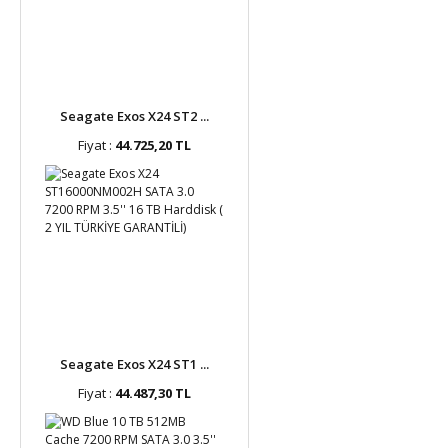
Seagate Exos X24 ST2 ...
Fiyat :
44.725,20 TL
Seagate Exos X24 ST1 ...
Fiyat :
44.487,30 TL