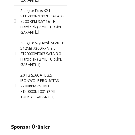
GARANTİLİ)
Seagate Exos X24
ST16000NM002H SATA 3.0
7200 RPM 3.5'' 16 TB
Harddisk ( 2 YIL TÜRKİYE
GARANTİLİ)
Seagate SkyHawk AI 20 TB
512MB 7200 RPM 3.5''
ST20000VE003 SATA 3.0
Harddisk ( 2 YIL TÜRKİYE
GARANTİLİ )
20 TB SEAGATE 3.5
IRONWOLF PRO SATA3
7200RPM 256MB
ST20000NT001 (2 YIL
TÜRKİYE GARANTILI)
Sponsor Ürünler