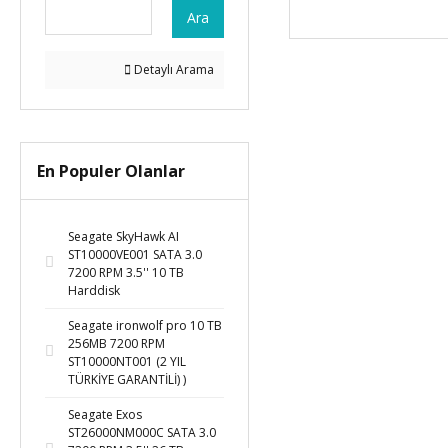
Ara
Detaylı Arama
En Populer Olanlar
Seagate SkyHawk AI
ST10000VE001 SATA 3.0
7200 RPM 3.5'' 10 TB
Harddisk
Seagate ironwolf pro 10 TB
256MB 7200 RPM
ST10000NT001 (2 YIL
TÜRKİYE GARANTİLİ) )
Seagate Exos
ST26000NM000C SATA 3.0